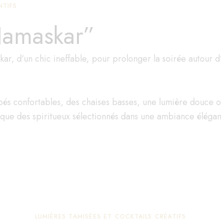
NTIFS
Namaskar”
ar, d’un chic ineffable, pour prolonger la soirée autour d’
s confortables, des chaises basses, une lumière douce où
i que des spiritueux sélectionnés dans une ambiance élégan
LUMIÈRES TAMISÉES ET COCKTAILS CRÉATIFS