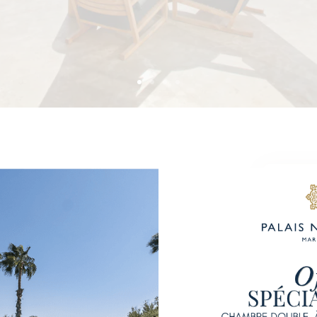
R
ng
Ar
 de plus de 140m².
Dé