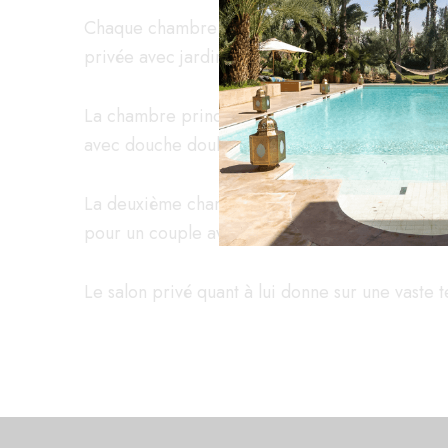
Chaque chambre bénéficie de sa propre salle d
privée avec jardin parfumé et lits extérieurs.
La chambre principale est équipée d’un lit king
avec douche double et baignoire.
La deuxième chambre dispose de 2 lits twins, ce 
pour un couple avec deux enfants.
Le salon privé quant à lui donne sur une vaste 