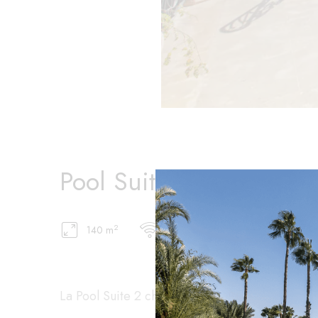
Pool Suite 2 Chambres
2
140 m
Free WIFI
Air Conditioni
La Pool Suite 2 chambres offre une superficie