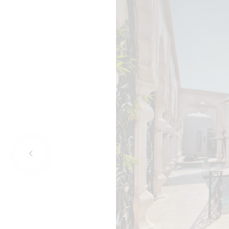
FR
EN