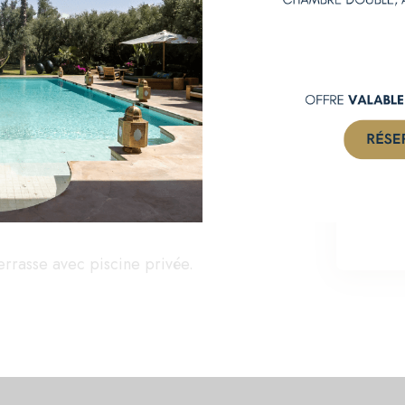
e bain et ouvre sur une terrasse
Ad
 size et d’une salle de bain spacieuse
qui fait de cette suite un lieu idéal
terrasse avec piscine privée.