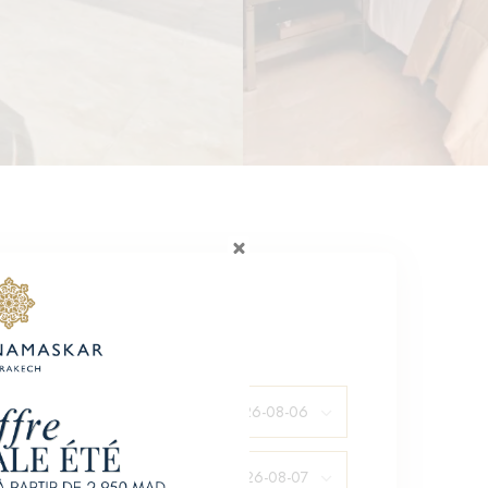
ÉSERVER
rivée
part