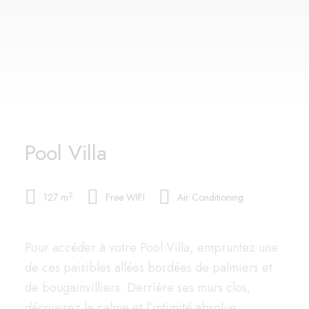
Pool Villa
2
127 m
Free WIFI
Air Conditioning
Pour accéder à votre Pool Villa, empruntez une
de ces paisibles allées bordées de palmiers et
de bougainvilliers. Derrière ses murs clos,
découvrez le calme et l’intimité absolue.